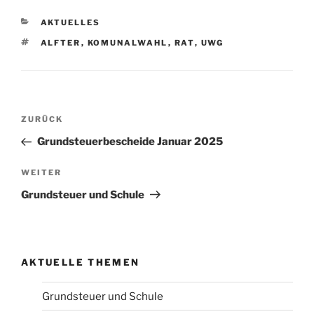
KATEGORIEN
AKTUELLES
SCHLAGWÖRTER
ALFTER
,
KOMUNALWAHL
,
RAT
,
UWG
Beitragsnavigation
Vorheriger
ZURÜCK
Beitrag
Grundsteuerbescheide Januar 2025
Nächster
WEITER
Beitrag
Grundsteuer und Schule
AKTUELLE THEMEN
Grundsteuer und Schule