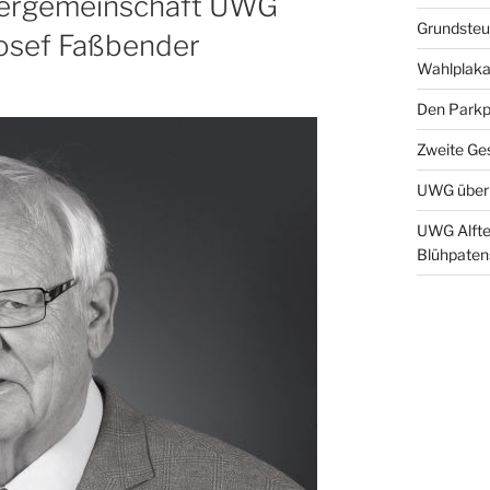
ergemeinschaft UWG
Grundsteu
Josef Faßbender
Wahlplaka
Den Parkpl
Zweite Ge
UWG überr
UWG Alfte
Blühpaten