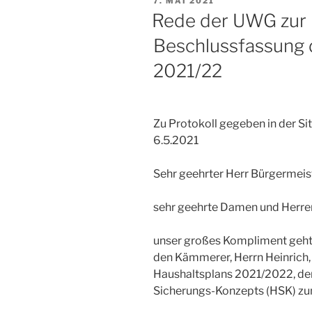
VERÖFFENTLICHT
7. MAI 2021
AM
Rede der UWG zur 
Beschlussfassung 
2021/22
Zu Protokoll gegeben in der S
6.5.2021
Sehr geehrter Herr Bürgermeist
sehr geehrte Damen und Herre
unser großes Kompliment geht
den Kämmerer, Herrn Heinrich, 
Haushaltsplans 2021/2022, der
Sicherungs-Konzepts (HSK) zumi