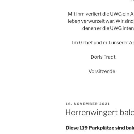
Mit ihm verliert die UWG ein A
leben verwurzelt war. Wir sind 
denen er die UWG inten
Im Gebet und mit unserer An
Doris Tra
Vorsitzende F
VERÖFFENTLICHT
16. NOVEMBER 2021
AM
Herrenwingert bald
Diese 119 Parkplätze sind ba