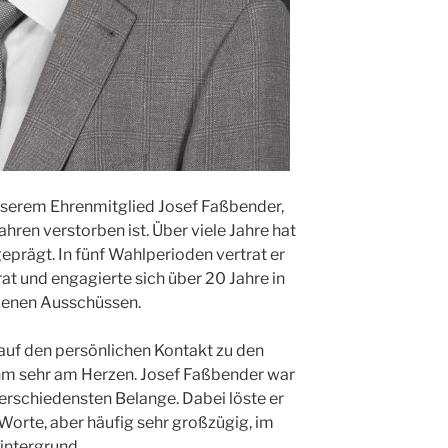
serem Ehrenmitglied Josef Faßbender,
ahren verstorben ist. Über viele Jahre hat
prägt. In fünf Wahl­perioden vertrat er
t und engagierte sich über 20 Jahre in
denen Ausschüssen.
auf den persönlichen Kontakt zu den
 ihm sehr am Herzen. Josef Faßbender war
erschiedensten Belange. Dabei löste er
orte, aber häufig sehr großzügig, im
intergrund.